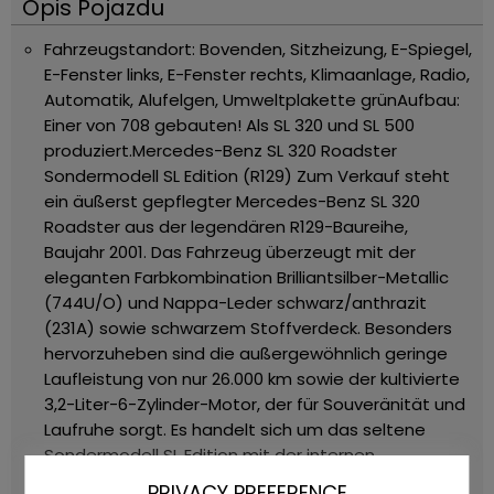
Opis Pojazdu
Fahrzeugstandort: Bovenden, Sitzheizung, E-Spiegel,
E-Fenster links, E-Fenster rechts, Klimaanlage, Radio,
Automatik, Alufelgen, Umweltplakette grün
Aufbau:
Einer von 708 gebauten! Als SL 320 und SL 500
produziert.
Mercedes-Benz SL 320 Roadster
Sondermodell SL Edition (R129)
Zum Verkauf steht
ein äußerst gepflegter Mercedes-Benz SL 320
Roadster aus der legendären R129-Baureihe,
Baujahr 2001. Das Fahrzeug überzeugt mit der
eleganten Farbkombination Brilliantsilber-Metallic
(744U/O) und Nappa-Leder schwarz/anthrazit
(231A) sowie schwarzem Stoffverdeck.
Besonders
hervorzuheben sind die außergewöhnlich geringe
Laufleistung von nur 26.000 km sowie der kultivierte
3,2-Liter-6-Zylinder-Motor, der für Souveränität und
Laufruhe sorgt.
Es handelt sich um das seltene
Sondermodell SL Edition mit der internen
Werkskennung P28. Von dieser Sonderausführung
PRIVACY PREFERENCE