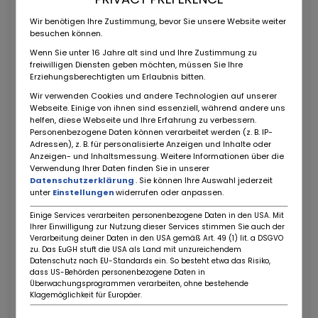
wurden lediglich 708 Fahrzeuge produziert ein
Wir benötigen Ihre Zustimmung, bevor Sie unsere Website weiter
exklusives Sammlerstück, das sich durch ein speziell
besuchen können.
zusammengestelltes
Ausstattungspaket und
Wenn Sie unter 16 Jahre alt sind und Ihre Zustimmung zu
besondere Designelemente deutlich von den
freiwilligen Diensten geben möchten, müssen Sie Ihre
Serienmodellen abhebt.
Dieses Exemplar stammt
Erziehungsberechtigten um Erlaubnis bitten.
aus Japan-Import, ist vollständig EU-verzollt und
Wir verwenden Cookies und andere Technologien auf unserer
war zuletzt in Lettland zugelassen.
Deutsche
Webseite. Einige von ihnen sind essenziell, während andere uns
helfen, diese Webseite und Ihre Erfahrung zu verbessern.
Papiere vorhanden
Ausstattung & Highlights:
6-
Personenbezogene Daten können verarbeitet werden (z. B. IP-
Zylinder-Motor, 3,2 Liter
5-Gang-Automatikgetriebe
Adressen), z. B. für personalisierte Anzeigen und Inhalte oder
Elektrisch verstellbare Vordersitze mit Memory
Anzeigen- und Inhaltsmessung. Weitere Informationen über die
Verwendung Ihrer Daten finden Sie in unserer
(Fahrer & Beifahrer)
Elektrisch einstellbare Lenksäule
Datenschutzerklärung
. Sie können Ihre Auswahl jederzeit
Außenspiegel li. & re. elektrisch anklappbar, mit
unter
Einstellungen
widerrufen oder anpassen.
Memory
Innen- und Außenspiegel automatisch
Einige Services verarbeiten personenbezogene Daten in den USA. Mit
abblendbar
Xenon-Scheinwerfer mit
Ihrer Einwilligung zur Nutzung dieser Services stimmen Sie auch der
Reinigungsanlage
Sitzheizung Fahrer- und
Verarbeitung deiner Daten in den USA gemäß Art. 49 (1) lit. a DSGVO
zu. Das EuGH stuft die USA als Land mit unzureichendem
Beifahrersitz
Alarmanlage (EDW)
Soundsystem
Datenschutz nach EU-Standards ein. So besteht etwa das Risiko,
Cupholder
Radio MB Audio 30 (Japan-Ausführung)
dass US-Behörden personenbezogene Daten in
Schwarzer Verdeckstoff
Sondermodell SL Edition
Überwachungsprogrammen verarbeiten, ohne bestehende
Klagemöglichkeit für Europäer.
Kennung P28 (eine von nur 708 Einheiten!)
Service &
Investitionen:
Dokumentierte Services u. a. bei