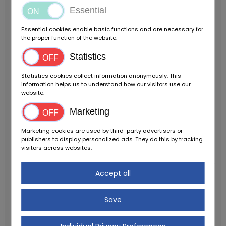
Essential
21.500 km (2015) und 22.100 km (2017)
Ca. 3.000,00 -
4.000,00 investiert:
Verdeckhydraulik neu
Essential cookies enable basic functions and are necessary for
abgedichtet
Großer Service
Diverse kleinere
the proper function of the website.
Reparaturen
Hintergrund zur Baureihe R129 & SL
Statistics
Edition:
Die Baureihe R129 (19892001) steht für
fortschrittliche Technik, höchste
Statistics cookies collect information anonymously. This
Verarbeitungsqualität und zeitloses Design. Das
information helps us to understand how our visitors use our
Sondermodell SL Edition (P28) wurde als besondere
website.
Variante mit werksseitigen Ausstattungs- und
Marketing
Designakzenten angeboten. Mit nur 708 gebauten
Fahrzeugen ist diese Edition heute eine gesuchte
Marketing cookies are used by third-party advertisers or
Rarität für Sammler.
Der Mercedes-Benz SL 320 SL
publishers to display personalized ads. They do this by tracking
visitors across websites.
Edition ist ein exklusives Sammlerstück. Mit nur
26.000 km Laufleistung, seinem Sondermodellstatus
Accept all
(eine von nur 708 Einheiten!) und einem
hervorragenden Pflegezustand ist er eine seltene
Gelegenheit für Kenner und Liebhaber der R129-
Save
Baureihe.
Mehrfach verfügbar weitere Mercedes-
Benz SL 320 Roadster R129 Angebote auf unserer