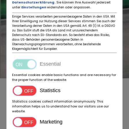
Datenschutzerklärung
. Sie können Ihre Auswahl jederzeit
unter
Einstellungen
widerrufen oder anpassen.
Einige Services verarbeiten personenbezogene Daten in den USA. Mit
Ihrer Einwilligung zur Nutzung dieser Services stimmen Sie auch der
Verarbeitung deiner Daten in den USA gemäß Art. 49 (1) lit. a DSGVO
zu. Das EuGH stuft die USA als Land mit unzureichendem
Datenschutz nach EU-Standards ein. So besteht etwa das Risiko,
dass US-Behörden personenbezogene Daten in
Überwachungsprogrammen verarbeiten, ohne bestehende
Klagemöglichkeit für Europäer.
Essential
Essential cookies enable basic functions and are necessary for
the proper function of the website.
Czy rejestracja na BIDaCLASSIC jest
Statistics
bezpłatna?
Statistics cookies collect information anonymously. This
Jak długo trwa aktywacja mojego konta?
information helps us to understand how our visitors use our
website.
Co jest specjalnego w BIDaCLASSIC dla
dealerów?
Marketing