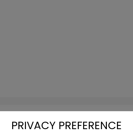
PRIVACY PREFERENCE
er links, E-Fenster rechts, Klimaanlage, Sonnenblende, Rad