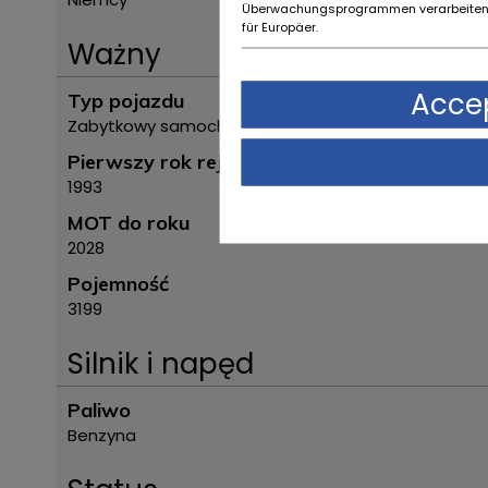
Überwachungsprogrammen verarbeiten,
für Europäer.
Ważny
Accep
Typ pojazdu
Zabytkowy samochód
Pierwszy rok rejestracji
1993
MOT do roku
2028
Pojemność
3199
Silnik i napęd
Paliwo
Benzyna