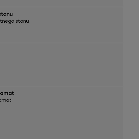
stanu
otnego stanu
omat
omat