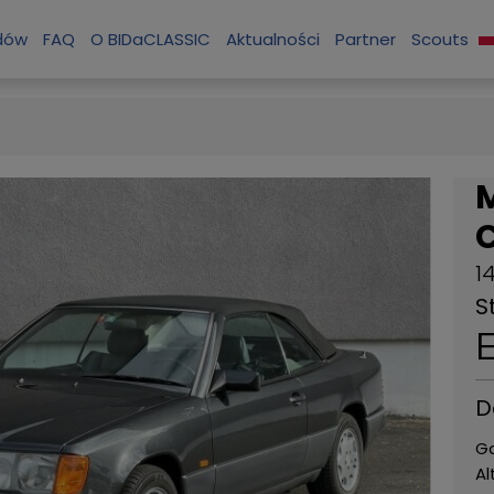
zdów
FAQ
O BIDaCLASSIC
Aktualności
Partner
Scouts
M
1
S
D
G
Al