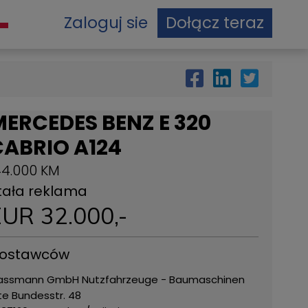
Zaloguj sie
Dołącz teraz
ERCEDES BENZ E 320
CABRIO A124
44.000 KM
tała reklama
EUR
32.000
,-
ostawców
assmann GmbH Nutzfahrzeuge - Baumaschinen
te Bundesstr. 48