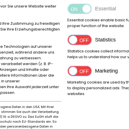
gen Tel. +49 551/820224!
Farbe:Blauschwarz-metallic (199)
L
vor Sie unsere Website weiter
Essential
üssel, Ersatzreifen und Werkzeuge sind vorhanden.
Besonders
and
1. von nur 9.600 gebauten.
1,5er Serie, also noch der viel 
Essential cookies enable basic f
d Ihre Zustimmung zu freiwilligen
t ca. 9.000 EUR in optische und technische Arbeiten investier
proper function of the website.
ie Ihre Erziehungsberechtigten
K
221 FAHRERSITZ LINKS ELEKTRISCH VERSTELLBAR
222 FAHRERSITZ
1 LEDERLENKRAD MIT SPORTLICHEM DESIGN (390MM) UND LEDE
Statistics
CHTEN ZUSAETZLICH
425 GETRIEBE AUTOMATISCH 5-GANG
440 
e Technologien auf unserer
Statistics cookies collect inform
LLBAR
498 JAPAN - AUSFUEHRUNG
524 LACK - KONSERVIERUNG
ssenziell, während andere uns
helps us to understand how our vi
fahrung zu verbessern.
 GLAS, RUNDUM, HEIZBARE HECKSCHEIBE, EINSCHEIBENSICHERH
rarbeitet werden (z. B. IP-
ER LINKSVERKEHR
652 LEICHTMETALLRAEDER 8-LOCH
662 KRAFTS
e Anzeigen und Inhalte oder
Marketing
III MIT STYROPOR-RAMMSCHUTZLEISTEN
673 BATTERIE MIT GRO
itere Informationen über die
JAHRWECHSEL, DIE LETZTE ZIFFER ZEIGT DAS JEWEILIGE NEUE MO
 in unserer
Marketing cookies are used by th
BEDIENUNG
916 FAHRZEUGE F.HEISSE LAENDER - ZUSATZTEILE
ZUBEH
nnen Ihre Auswahl jederzeit unter
to display personalized ads. They
npassen.
websites.
ogene Daten in den USA. Mit Ihrer
es stimmen Sie auch der Verarbeitung
) lit. a DSGVO zu. Das EuGH stuft die
schutz nach EU-Standards ein. So
Miejsce
Kod 
rden personenbezogene Daten in
Bovenden
37120