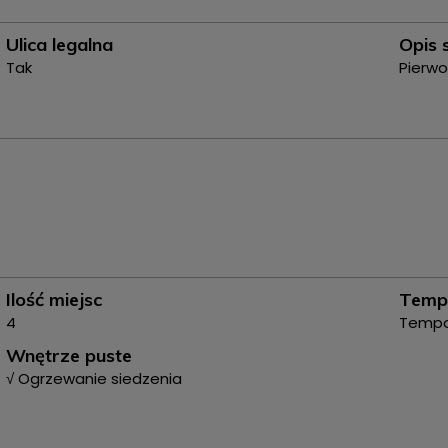
Ulica legalna
Opis 
Tak
Pierw
Ilość miejsc
Temp
4
Temp
Wnętrze puste
√ Ogrzewanie siedzenia