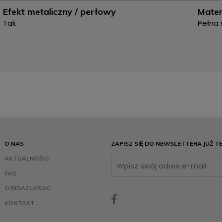
Efekt metaliczny / perłowy
Mater
Tak
Pełna 
O NAS
ZAPISZ SIĘ DO NEWSLETTERA JUŻ T
AKTUALNOŚCI
FAQ
O BIDACLASSIC
KONTAKT