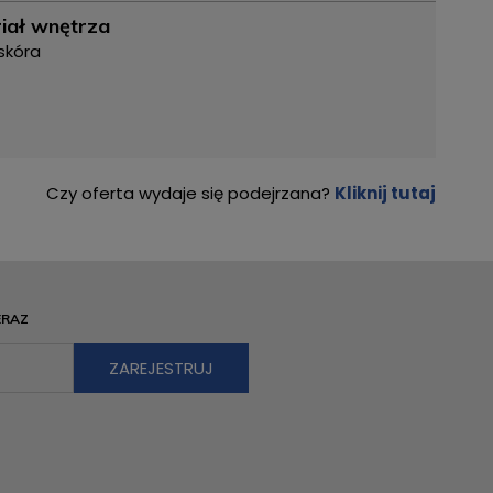
iał wnętrza
skóra
Czy oferta wydaje się podejrzana?
Kliknij tutaj
ERAZ