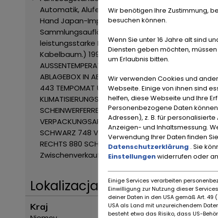
Automatik, Alufelgen, Elektrische Sitze
Bei Rückfra
Wir benötigen Ihre Zustimmung, be
besuchen können.
Hand
Japan-Import
Deutsche Papiere Ersatzschl
Sammlungsauflösung
Ungeschweisst TOP-Zust
Wenn Sie unter 16 Jahre alt sind un
leistungsstarke Motorisierung.
Der Vorbesitzer ha
Diensten geben möchten, müssen S
Kabelbaum.)
199U BLAUSCHWARZ - METALLICLAC
um Erlaubnis bitten.
AUSSENTEMPERATURANZEIGE
268A LEDER - GRAU
28
ABLAGEBOX IN ABLAGESCHALE VORN
341 BLINKLEU
Wir verwenden Cookies und ander
443 TEMPOMAT UND LENKSÄULE ELEKTRISCH EINSTE
Webseite. Einige von ihnen sind e
helfen, diese Webseite und Ihre Er
KLIMATISIERUNGSAUTOMATIC
593 WÄRMEDÄMMENDES
Personenbezogene Daten können ve
SCHEINWERFERREINIGUNGSANLAGE
613 SCHEINWERF
Adressen), z. B. für personalisiert
VERPACKUNGSART VE III
668 VERPACKUNGSART VE 
Anzeigen- und Inhaltsmessung. We
SCHWARZ
748 VERDECK HYDRAULISCH
803 MODELL
Verwendung Ihrer Daten finden Sie
RECHTS
880 SCHLIESSANLAGE MIT INFRAROT-FERN
Datenschutzerklärung
. Sie kö
Zwischenverkauf und Irrtümer vorbehalten!
----.
Einstellungen
widerrufen oder a
Einige Services verarbeiten personenbez
Lokalizacja
Einwilligung zur Nutzung dieser Servic
deiner Daten in den USA gemäß Art. 49 (1
Kraj
USA als Land mit unzureichendem Daten
besteht etwa das Risiko, dass US-Behö
Niemcy