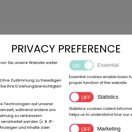
PRIVACY PREFERENCE
vor Sie unsere Website weiter
Essential
Essential cookies enable basic f
d Ihre Zustimmung zu freiwilligen
proper function of the website.
ie Ihre Erziehungsberechtigten
Statistics
e Technologien auf unserer
Statistics cookies collect inform
ssenziell, während andere uns
helps us to understand how our vi
fahrung zu verbessern.
rarbeitet werden (z. B. IP-
e Anzeigen und Inhalte oder
Marketing
io, Schiebedach
Bei Rückfragen Tel. +49 551/820224!
Farbe: 