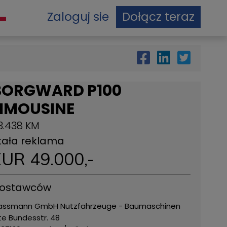
Zaloguj sie
Dołącz teraz
BORGWARD P100
LIMOUSINE
3.438 KM
tała reklama
EUR
49.000
,-
ostawców
assmann GmbH Nutzfahrzeuge - Baumaschinen
te Bundesstr. 48