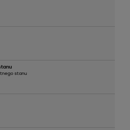
stanu
otnego stanu