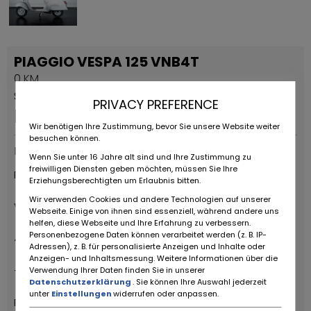
PIAGGIO VESPA 125 VNB4T
0 KM
Stała reklama
PRIVACY PREFERENCE
EUR
7.500
,-
Wir benötigen Ihre Zustimmung, bevor Sie unsere Website weiter
besuchen können.
Dostawców
Wenn Sie unter 16 Jahre alt sind und Ihre Zustimmung zu
freiwilligen Diensten geben möchten, müssen Sie Ihre
RUOTE DA SOGNO S.R.L
Erziehungsberechtigten um Erlaubnis bitten.
Wir verwenden Cookies und andere Technologien auf unserer
Via Daniele da Torricella, 29
Webseite. Einige von ihnen sind essenziell, während andere uns
helfen, diese Webseite und Ihre Erfahrung zu verbessern.
Personenbezogene Daten können verarbeitet werden (z. B. IP-
42122 Reggio Emilia
Adressen), z. B. für personalisierte Anzeigen und Inhalte oder
Anzeigen- und Inhaltsmessung. Weitere Informationen über die
+39 0522 268511
Verwendung Ihrer Daten finden Sie in unserer
Datenschutzerklärung
. Sie können Ihre Auswahl jederzeit
unter
Einstellungen
widerrufen oder anpassen.
Ruote da Sogno