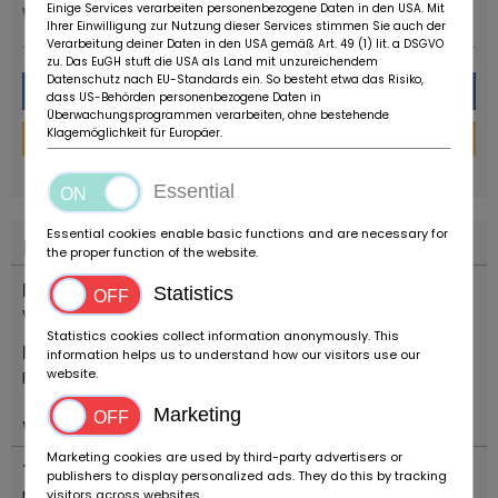
Einige Services verarbeiten personenbezogene Daten in den USA. Mit
więcej od tego sprzedawcy
Ihrer Einwilligung zur Nutzung dieser Services stimmen Sie auch der
Verarbeitung deiner Daten in den USA gemäß Art. 49 (1) lit. a DSGVO
zu. Das EuGH stuft die USA als Land mit unzureichendem
Datenschutz nach EU-Standards ein. So besteht etwa das Risiko,
Wiadomość
dass US-Behörden personenbezogene Daten in
Überwachungsprogrammen verarbeiten, ohne bestehende
Klagemöglichkeit für Europäer.
Kalkulator finansowania
powered by
tarifcheck
Essential
Essential cookies enable basic functions and are necessary for
Lokalizacja
the proper function of the website.
Kraj
Statistics
Włochy
Statistics cookies collect information anonymously. This
Miejsce
information helps us to understand how our visitors use our
website.
Reggio Emilia
Marketing
Ważny
Marketing cookies are used by third-party advertisers or
Typ pojazdu
publishers to display personalized ads. They do this by tracking
Motocykle
visitors across websites.