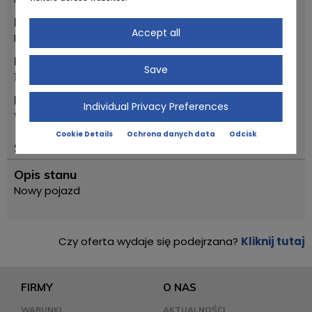
Marka
Accept all
Piaggio
Pierwszy rok rejestracji
Save
1963
Model
Individual Privacy Preferences
VESPA 125 VNB4T
Cookie Details
Ochrona danych data
Odcisk
Status
Opis stanu
Nowy pojazd
Czy oferta wydaje się podejrzana?
Kliknij tutaj
FIRMY
O NAS
WARUNKI
AKTUALNOŚCI