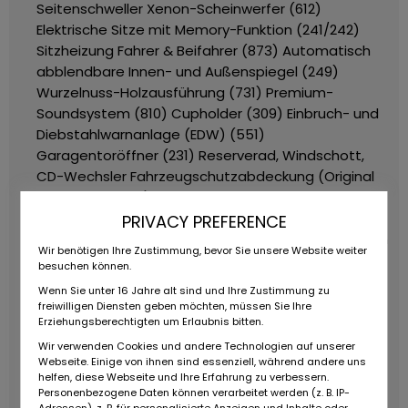
Seitenschweller
Xenon-Scheinwerfer (612)
Elektrische Sitze mit Memory-Funktion (241/242)
Sitzheizung Fahrer & Beifahrer (873)
Automatisch
abblendbare Innen- und Außenspiegel (249)
Wurzelnuss-Holzausführung (731)
Premium-
Soundsystem (810)
Cupholder (309)
Einbruch- und
Diebstahlwarnanlage (EDW) (551)
Garagentoröffner (231)
Reserverad, Windschott,
CD-Wechsler
Fahrzeugschutzabdeckung (Original
Mercedes-Benz)
Besonderheiten:
US-Ausführung
mit Meilentacho, vollständig auf EU-Papiere
PRIVACY PREFERENCE
umgerüstet
Hardtop in Originalfarbe Firnweiß selten
Wir benötigen Ihre Zustimmung, bevor Sie unsere Website weiter
und sehr begehrt
Sehr gepflegt, sowohl technisch
besuchen können.
als auch optisch
Sammlerfahrzeug mit großem
Wenn Sie unter 16 Jahre alt sind und Ihre Zustimmung zu
Wertsteigerungspotenzial
Mehrfach verfügbar
freiwilligen Diensten geben möchten, müssen Sie Ihre
weitere Mercedes-Benz SL 500 Roadster R129
Erziehungsberechtigten um Erlaubnis bitten.
Angebote auf unserer Homepage!
Multiple
Wir verwenden Cookies und andere Technologien auf unserer
Webseite. Einige von ihnen sind essenziell, während andere uns
available more Mercedes-Benz Mercedes-Benz SL
helfen, diese Webseite und Ihre Erfahrung zu verbessern.
500 Roadster R129 offers on our
Personenbezogene Daten können verarbeitet werden (z. B. IP-
homepage!
ZUBEHÖRANGABEN OHNE GEWÄHR,