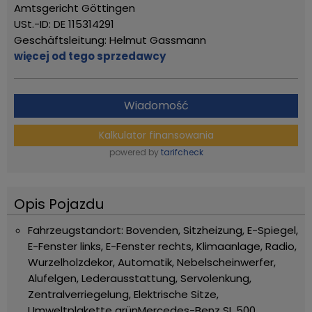
Amtsgericht Göttingen
USt.-ID: DE 115314291
Geschäftsleitung: Helmut Gassmann
więcej od tego sprzedawcy
Wiadomość
Kalkulator finansowania
powered by
tarifcheck
Opis Pojazdu
Fahrzeugstandort: Bovenden, Sitzheizung, E-Spiegel,
E-Fenster links, E-Fenster rechts, Klimaanlage, Radio,
Wurzelholzdekor, Automatik, Nebelscheinwerfer,
Alufelgen, Lederausstattung, Servolenkung,
Zentralverriegelung, Elektrische Sitze,
Umweltplakette grün
Mercedes-Benz SL 500