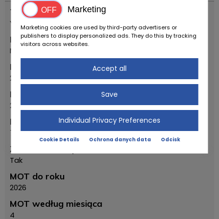
Marketing
Typ pojazdu
Youngtimer
Marketing cookies are used by third-party advertisers or
publishers to display personalized ads. They do this by tracking
Marka
visitors across websites.
Mercedes Benz
Rok produkcji
Accept all
2000
Pierwszy rok rejestracji
Save
2001
Individual Privacy Preferences
Pierwszy miesiąc rejestracji
7
Cookie Details
Ochrona danych data
Odcisk
Zatwierdzenie przez TÜV / HU
Tak
MOT do roku
2026
MOT według miesiąca
4