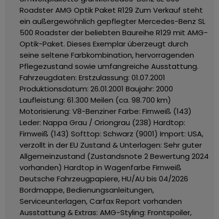
Roadster AMG Optik Paket R129
Zum Verkauf steht
ein außergewöhnlich gepflegter Mercedes-Benz SL
500 Roadster der beliebten Baureihe R129 mit AMG-
Optik-Paket. Dieses Exemplar überzeugt durch
seine seltene Farbkombination, hervorragenden
Pflegezustand sowie umfangreiche Ausstattung.
Fahrzeugdaten:
Erstzulassung: 01.07.2001
Produktionsdatum: 26.01.2001
Baujahr: 2000
Laufleistung: 61.300 Meilen (ca. 98.700 km)
Motorisierung: V8-Benziner
Farbe: Firnweiß (143)
Leder: Nappa Grau / Oriongrau (238)
Hardtop:
Firnweiß (143)
Softtop: Schwarz (9001)
Import: USA,
verzollt in der EU
Zustand & Unterlagen:
Sehr guter
Allgemeinzustand (Zustandsnote 2 Bewertung 2024
vorhanden)
Hardtop in Wagenfarbe Firnweiß
Deutsche Fahrzeugpapiere, HU/AU bis 04/2026
Bordmappe, Bedienungsanleitungen,
Serviceunterlagen, Carfax Report vorhanden
Ausstattung & Extras:
AMG-Styling: Frontspoiler,