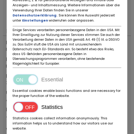
Adressen), z. B. für personalisierte Anzeigen und Inhalte oder
Anzeigen- und Inhaltsmessung. Weitere Informationen über die
Änderungen, Zwischenverkauf und Irrtümer
Verwendung Ihrer Daten finden Sie in unserer
vorbehalten!
----.
Datenschutzerklärung
. Sie können Ihre Auswahl jederzeit
unter
Einstellungen
widerrufen oder anpassen.
Lokalizacja
Einige Services verarbeiten personenbezogene Daten in den USA. Mit
Ihrer Einwilligung zur Nutzung dieser Services stimmen Sie auch der
Verarbeitung deiner Daten in den USA gemäß Art. 49 (1) lit. a DSGVO
Kraj
zu. Das EuGH stuft die USA als Land mit unzureichendem
Niemcy
Datenschutz nach EU-Standards ein. So besteht etwa das Risiko,
dass US-Behörden personenbezogene Daten in
Miejsce
Überwachungsprogrammen verarbeiten, ohne bestehende
Klagemöglichkeit für Europäer.
Bovenden
Kod pocztowy
Essential
37120
Essential cookies enable basic functions and are necessary for
Ulica
the proper function of the website.
Alte Bundesstr.
Statistics
Numer domu
48
Statistics cookies collect information anonymously. This
information helps us to understand how our visitors use our
website.
Ważny