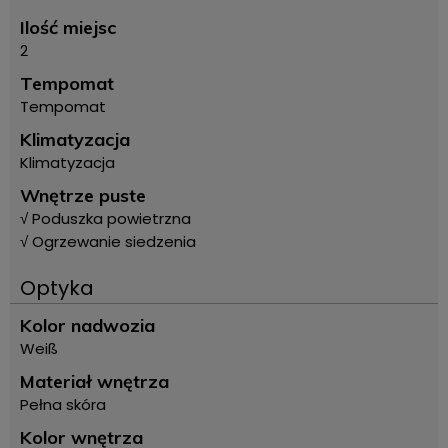
Ilość miejsc
2
Tempomat
Tempomat
Klimatyzacja
Klimatyzacja
Wnętrze puste
√ Poduszka powietrzna
√ Ogrzewanie siedzenia
Optyka
Kolor nadwozia
Weiß
Materiał wnętrza
Pełna skóra
Kolor wnętrza