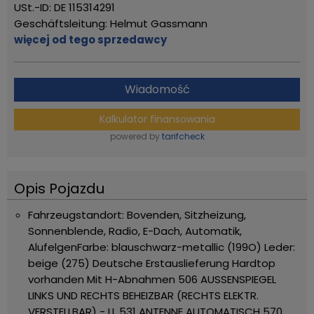
USt.-ID: DE 115314291
Geschäftsleitung: Helmut Gassmann
więcej od tego sprzedawcy
Wiadomość
Kalkulator finansowania
powered by
tarifcheck
Opis Pojazdu
Fahrzeugstandort: Bovenden, Sitzheizung,
Sonnenblende, Radio, E-Dach, Automatik,
Alufelgen
Farbe: blauschwarz-metallic (199O)
Leder:
beige (275)
Deutsche Erstauslieferung
Hardtop
vorhanden
Mit H-Abnahmen
506 AUSSENSPIEGEL
LINKS UND RECHTS BEHEIZBAR (RECHTS ELEKTR.
VERSTELLBAR) - LL
531 ANTENNE AUTOMATISCH
570