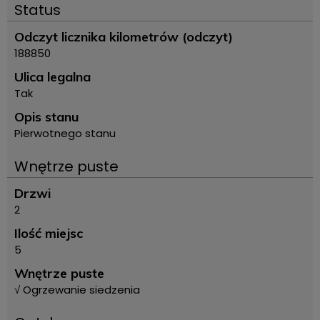
Status
Odczyt licznika kilometrów (odczyt)
188850
Ulica legalna
Tak
Opis stanu
Pierwotnego stanu
Wnętrze puste
Drzwi
2
Ilość miejsc
5
Wnętrze puste
√ Ogrzewanie siedzenia