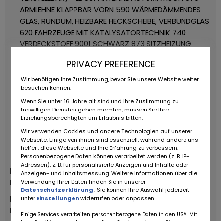
ARMLEHNE KLAPPBAR VORN
590 WÄRMEDÄMMENDES
GLAS, RUNDUM, HEIZBARE HECKSCHEIBE, VERBUNDGLAS
620 FAHRZEUGE MIT KATALYSATORTECHNIK
740
VERDECKSTOFF 9001 SCHWARZ
873 SITZHEIZUNG
FAHRERSITZ LINKS UND RECHTS
Der Vorbesitzer hat
PRIVACY PREFERENCE
ca. 5.000 EUR in Service und neue Reifen investiert.
Auf Wunsch tauschen wir auch die BBS-Felgen
Wir benötigen Ihre Zustimmung, bevor Sie unsere Website weiter
besuchen können.
gegen Original Mercedes-Benz Felgen.
Privatverkauf
im Kundenauftrag.
ZUBEHÖRANGABEN OHNE GEWÄHR,
Wenn Sie unter 16 Jahre alt sind und Ihre Zustimmung zu
freiwilligen Diensten geben möchten, müssen Sie Ihre
Änderungen, Zwischenverkauf und Irrtümer
Erziehungsberechtigten um Erlaubnis bitten.
vorbehalten!
----.
Wir verwenden Cookies und andere Technologien auf unserer
Webseite. Einige von ihnen sind essenziell, während andere uns
helfen, diese Webseite und Ihre Erfahrung zu verbessern.
Lokalizacja
Personenbezogene Daten können verarbeitet werden (z. B. IP-
Adressen), z. B. für personalisierte Anzeigen und Inhalte oder
Kraj
Anzeigen- und Inhaltsmessung. Weitere Informationen über die
Niemcy
Verwendung Ihrer Daten finden Sie in unserer
Datenschutzerklärung
. Sie können Ihre Auswahl jederzeit
Miejsce
unter
Einstellungen
widerrufen oder anpassen.
Bovenden
Einige Services verarbeiten personenbezogene Daten in den USA. Mit