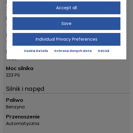
MOT do roku
Accept all
2023
MOT według miesiąca
Save
5
Model
Individual Privacy Preferences
500 SL Roadster R107
Pojemność
Cookie Details
Ochrona danych data
Odcisk
4939
Moc silnika
223 PS
Silnik i napęd
Paliwo
Benzyna
Przenoszenie
Automatyczna