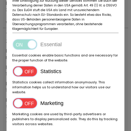
Ihrer Einwilligung zur Nutzung dieser Services stimmen Sie auch der
Kod pocztowy
Verarbeitung deiner Daten in den USA gemäß Art. 49 (1) lit. a DSGVO
37120
zu. Das EuGH stuft die USA als Land mit unzureichendem
Datenschutz nach EU-Standards ein. So besteht etwa das Risiko,
dass US-Behörden personenbezogene Daten in
Ważny
Überwachungsprogrammen verarbeiten, ohne bestehende
Klagemöglichkeit für Europäer.
Typ pojazdu
Zabytkowy samochód
Essential
Marka
Essential cookies enable basic functions and are necessary for
Mercedes Benz
the proper function of the website.
Rok produkcji
Statistics
1987
Statistics cookies collect information anonymously. This
Pierwszy rok rejestracji
information helps us to understand how our visitors use our
1987
website.
Pierwszy miesiąc rejestracji
Marketing
5
Marketing cookies are used by third-party advertisers or
Zatwierdzenie przez TÜV / HU
publishers to display personalized ads. They do this by tracking
Tak
visitors across websites.