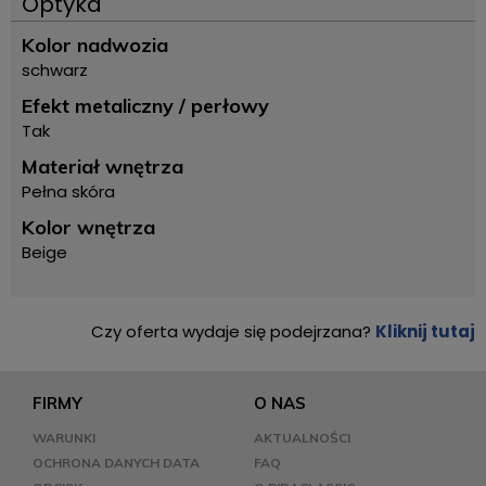
Optyka
Kolor nadwozia
schwarz
Efekt metaliczny / perłowy
Tak
Materiał wnętrza
Pełna skóra
Kolor wnętrza
Beige
Czy oferta wydaje się podejrzana?
Kliknij tutaj
FIRMY
O NAS
WARUNKI
AKTUALNOŚCI
OCHRONA DANYCH DATA
FAQ