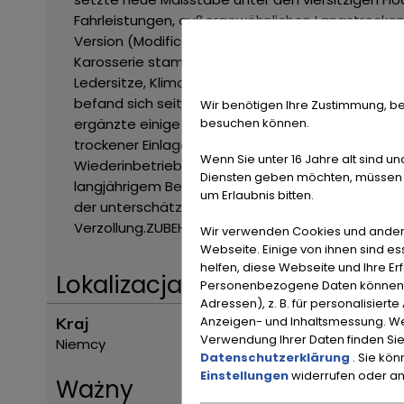
Fahrleistungen, außergewöhnlichen Langstreckenk
Version (Modificata) erhielt zahlreiche technisc
Karosserie stammt aus der Feder von Pininfarina 
Ledersitze, Klimaanlage und die hochwertige Ver
befand sich seit September 2001 in derselben Han
Wir benötigen Ihre Zustimmung, be
besuchen können.
ergänzte einige nicht werksseitige Individualisi
trockener Einlagerung und wird als Restaurierun
Wenn Sie unter 16 Jahre alt sind un
Wiederinbetriebnahme werden vor einer Nutzun
Diensten geben möchten, müssen S
langjährigem Besitz und Matching Numbers-Antrieb
um Erlaubnis bitten.
der unterschätzten Zwölfzylinder aus Maranello
Verzollung.
ZUBEHÖRANGABEN OHNE GEWÄHR, Änderu
Wir verwenden Cookies und ander
Webseite. Einige von ihnen sind e
helfen, diese Webseite und Ihre Er
Lokalizacja
Personenbezogene Daten können ve
Adressen), z. B. für personalisiert
Anzeigen- und Inhaltsmessung. We
Kraj
Verwendung Ihrer Daten finden Sie
Niemcy
Datenschutzerklärung
. Sie kö
Einstellungen
widerrufen oder a
Ważny