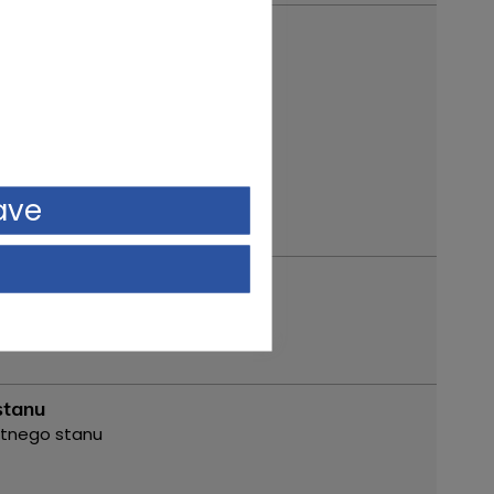
rodukcji
l
GTA Coupé
ave
stanu
otnego stanu