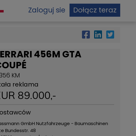
Zaloguj sie
Dołącz teraz
FERRARI 456M GTA
COUPÉ
.356 KM
tała reklama
EUR
89.000
,-
ostawców
assmann GmbH Nutzfahrzeuge - Baumaschinen
te Bundesstr. 48