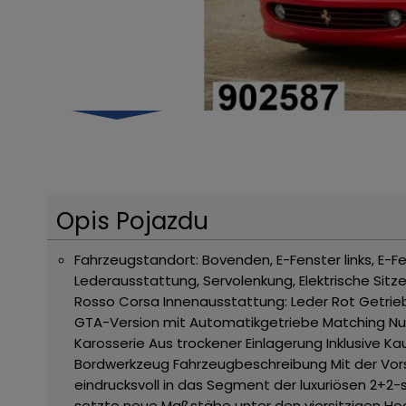
Opis Pojazdu
Fahrzeugstandort: Bovenden, E-Fenster links, E-F
Lederausstattung, Servolenkung, Elektrische Sitz
Rosso Corsa
Innenausstattung: Leder Rot
Getrie
GTA-Version mit Automatikgetriebe
Matching N
Karosserie
Aus trockener Einlagerung
Inklusive K
Bordwerkzeug
Fahrzeugbeschreibung
Mit der Vo
eindrucksvoll in das Segment der luxuriösen 2+2-
setzte neue Maßstäbe unter den viersitzigen H