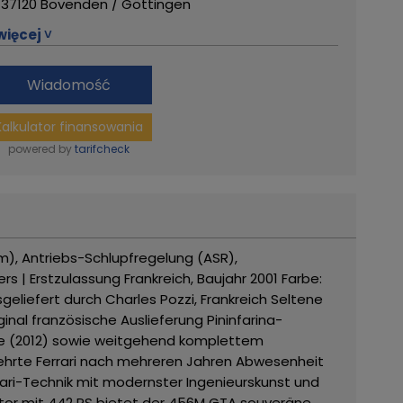
37120 Bovenden / Göttingen
lefon: +49 (0) 551 / 82 020
więcej ˅
lefax: +49 (0) 551 / 82 285
Mail: info(at)gassmann-gmbh.com
Wiadomość
ndelsregister-Nr.: HRB 1396,
Kalkulator finansowania
tsgericht Göttingen
t.-ID: DE 115314291
powered by
tarifcheck
schäftsleitung: Helmut Gassmann
ięcej od tego sprzedawcy
em), Antriebs-Schlupfregelung (ASR),
s | Erstzulassung Frankreich, Baujahr 2001
Farbe:
geliefert durch Charles Pozzi, Frankreich
Seltene
ginal französische Auslieferung
Pininfarina-
que (2012) sowie weitgehend komplettem
 kehrte Ferrari nach mehreren Jahren Abwesenheit
rrari-Technik mit modernster Ingenieurskunst und
tor mit 442 PS bietet der 456M GTA souveräne