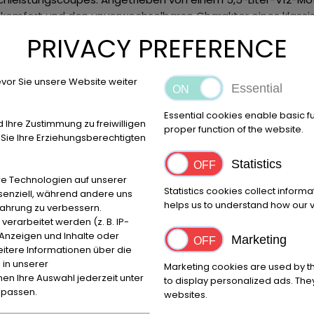
omfort und den unverwechselbaren Charakter eines klassisch
he und optische Verbesserungen und gilt heute als die ausge
PRIVACY PREFERENCE
und überzeugt bis heute durch ihre zeitlose Linienführung. I
arbeitungsqualität eines echten Grand Tourers.
Dieses Exemp
d. Zum Zeitpunkt des Erwerbs hatte das Fahrzeug lediglich ru
vor Sie unsere Website weiter
Essential
erungen, darunter vergoldete Embleme und zusätzliche Ziere
gs- bzw. Wiederinbetriebnahmeobjekt angeboten. Eine techni
Essential cookies enable basic f
d Ihre Zustimmung zu freiwilligen
g empfohlen.
Ein seltenes und attraktives Ferrari V12 Grand 
proper function of the website.
ie Ihre Erziehungsberechtigten
. Der 456M GTA verbindet klassische Ferrari-Tugenden mit ho
 mit hervorragendem Sammlerpotenzial.
Standort: Zollager
Pr
Statistics
ngen, Zwischenverkauf und Irrtümer vorbehalten!
----.
e Technologien auf unserer
Statistics cookies collect inform
ssenziell, während andere uns
helps us to understand how our vi
fahrung zu verbessern.
rarbeitet werden (z. B. IP-
e Anzeigen und Inhalte oder
Marketing
itere Informationen über die
Miejsce
Kod 
 in unserer
Marketing cookies are used by th
Bovenden
37120
nnen Ihre Auswahl jederzeit unter
to display personalized ads. They
npassen.
websites.