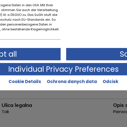
ogene Daten in den USA. Mit Ihrer
Marka
Rok p
es stimmen Sie auch der Verarbeitung
Ferrari
2001
) lit. a DSGVO zu. Das EuGH stuft die
schutz nach EU-Standards ein. So
Pierwszy miesiąc rejestracji
Mode
rden personenbezogene Daten in
 ohne bestehende Klagemöglichkeit
4
456M 
t all
S
Individual Privacy Preferences
Przenoszenie
Automatyczna
Cookie Details
Ochrona danych data
Odcisk
Ulica legalna
Opis 
Tak
Pierw