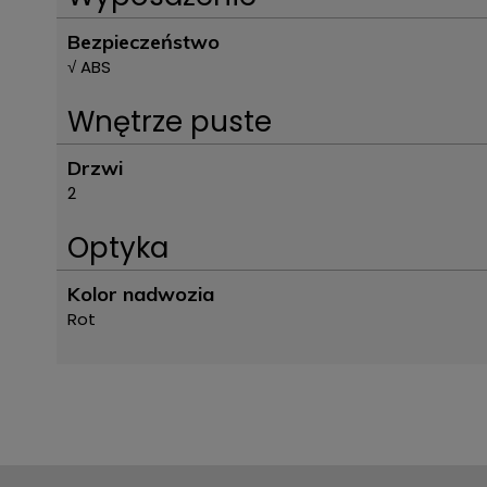
Bezpieczeństwo
√ ABS
Wnętrze puste
Drzwi
2
Optyka
Kolor nadwozia
Rot