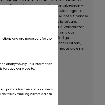
en Ferrari-Zwölfzylinders. Die überarbeitete M-
reifteste Ausführung der Baureihe.
Die elegante
m Innenraum erwarten den Fahrer luxuriöse Connolly-
lar wurde neu in Frankreich ausgeliefert und
nd 3.200 Kilometer Laufleistung. Ein Vorbesitzer
lemente.
Zustand
Das Fahrzeug stammt aus
sche Durchsicht sowie eine vollständige
unctions and are necessary for the
Tourisme Coupé mit außergewöhnlicher Historie,
her Alltagstauglichkeit und gilt heute als einer
eis: Ab Standort, ohne EU-
ation anonymously. This information
sitors use our website.
pocztowy
ird-party advertisers or publishers
 do this by tracking visitors across