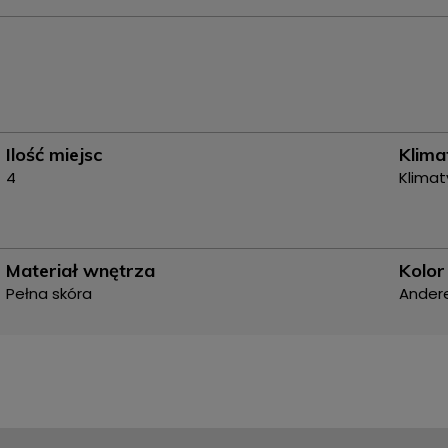
Ilość miejsc
Klima
4
Klimat
Materiał wnętrza
Kolor
Pełna skóra
Ander