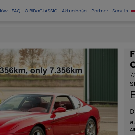
zdów
FAQ
O BIDaCLASSIC
Aktualności
Partner
Scouts
7
S
D
G
Al