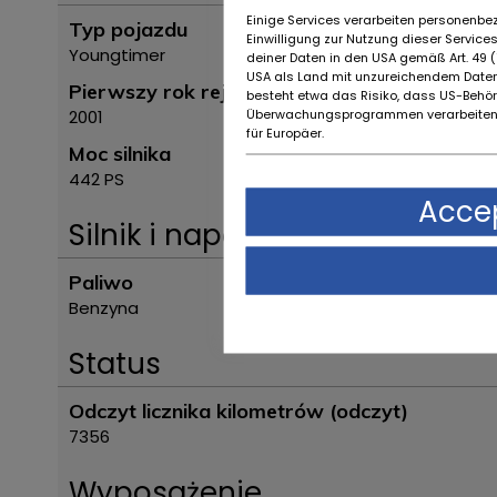
Einige Services verarbeiten personenbez
Typ pojazdu
Einwilligung zur Nutzung dieser Servic
Youngtimer
deiner Daten in den USA gemäß Art. 49 (1
USA als Land mit unzureichendem Daten
Pierwszy rok rejestracji
besteht etwa das Risiko, dass US-Behö
Überwachungsprogrammen verarbeiten,
2001
für Europäer.
Moc silnika
442 PS
Accep
Silnik i napęd
Paliwo
Benzyna
Status
Odczyt licznika kilometrów (odczyt)
7356
Wyposażenie