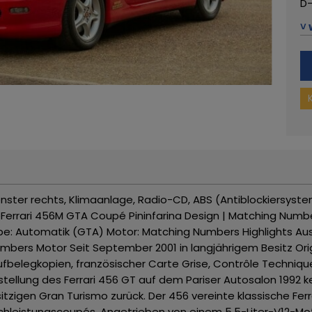
D-
Te
˅ 
Te
E-
Ha
Am
US
Ge
w
enster rechts, Klimaanlage, Radio-CD, ABS (Antiblockiersyst
e
Ferrari 456M GTA Coupé Pininfarina Design | Matching Number
be: Automatik (GTA)
Motor: Matching Numbers
Highlights
Aus
umbers Motor
Seit September 2001 in langjährigem Besitz
Ori
aufbelegkopien, französischer Carte Grise, Contrôle Techni
rstellung des Ferrari 456 GT auf dem Pariser Autosalon 1992
sitzigen Gran Turismo zurück. Der 456 vereinte klassische Fe
ochleistungscoupés.
Angetrieben von einem 5,5-Liter-V12-Mo