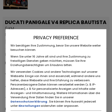
DUCATI PANIGALE V4 REPLICA BAUTISTA
0 KM
Stała reklama
PRIVACY PREFERENCE
EUR
99.000
,-
Wir benötigen Ihre Zustimmung, bevor Sie unsere Website weiter
besuchen können.
Dostawców
Wenn Sie unter 16 Jahre alt sind und Ihre Zustimmung zu
freiwilligen Diensten geben möchten, müssen Sie Ihre
RUOTE DA SOGNO S.R.L
Erziehungsberechtigten um Erlaubnis bitten.
Wir verwenden Cookies und andere Technologien auf unserer
Via Daniele da Torricella, 29
Webseite. Einige von ihnen sind essenziell, während andere uns
helfen, diese Webseite und Ihre Erfahrung zu verbessern.
Personenbezogene Daten können verarbeitet werden (z. B. IP-
42122 Reggio Emilia
Adressen), z. B. für personalisierte Anzeigen und Inhalte oder
Anzeigen- und Inhaltsmessung. Weitere Informationen über die
+39 0522 268511
Verwendung Ihrer Daten finden Sie in unserer
Datenschutzerklärung
. Sie können Ihre Auswahl jederzeit
unter
Einstellungen
widerrufen oder anpassen.
Ruote da Sogno