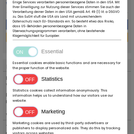
Einige Services verarbeiten personenbezogene Daten in den USA. Mit
więcej od tego sprzedawcy
Ihrer Einwilligung zur Nutzung dieser Services stimmen Sie auch der
Verarbeitung deiner Daten in den USA gemäß Art. 49 (1) lit. a DSGVO
zu. Das EuGH stuft die USA als Land mit unzureichendem
Datenschutz nach EU-Standards ein. So besteht etwa das Risiko,
Wiadomość
dass US-Behörden personenbezogene Daten in
Überwachungsprogrammen verarbeiten, ohne bestehende
Klagemöglichkeit für Europäer.
Kalkulator finansowania
powered by
tarifcheck
Essential
Essential cookies enable basic functions and are necessary for
Lokalizacja
the proper function of the website.
Kraj
Statistics
Włochy
Statistics cookies collect information anonymously. This
Miejsce
information helps us to understand how our visitors use our
website.
Reggio Emilia
Marketing
Ważny
Marketing cookies are used by third-party advertisers or
Typ pojazdu
publishers to display personalized ads. They do this by tracking
Motocykle
visitors across websites.