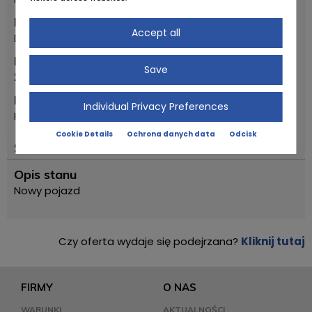
Marka
Accept all
Ducati
Pierwszy rok rejestracji
Save
2023
Model
Individual Privacy Preferences
Panigale V4 Replica Bautista
Cookie Details
Ochrona danych data
Odcisk
Status
Opis stanu
Nowy pojazd
Czy oferta wydaje się podejrzana?
Kliknij tutaj
FIRMY
O NAS
WARUNKI
AKTUALNOŚCI