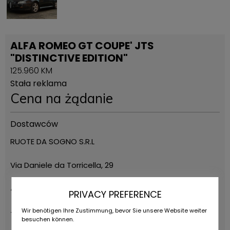
ALFA ROMEO GT COUPE' JTS
"DISTINCTIVE EDITION"
125.960 KM
Stała reklama
Cena na żądanie
Dostawców
RUOTE DA SOGNO S.R.L
Via Daniele da Torricella, 29
42122 Reggio Emilia
PRIVACY PREFERENCE
Wir benötigen Ihre Zustimmung, bevor Sie unsere Website weiter
+39 0522 268511
besuchen können.