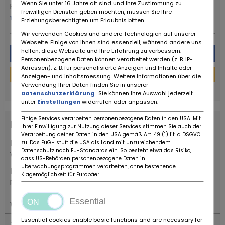
Wenn Sie unter 16 Jahre alt sind und Ihre Zustimmung zu
Ruote da Sogno
freiwilligen Diensten geben möchten, müssen Sie Ihre
więcej od tego sprzedawcy
Erziehungsberechtigten um Erlaubnis bitten.
Wir verwenden Cookies und andere Technologien auf unserer
Webseite. Einige von ihnen sind essenziell, während andere uns
helfen, diese Webseite und Ihre Erfahrung zu verbessern.
Wiadomość
Personenbezogene Daten können verarbeitet werden (z. B. IP-
Adressen), z. B. für personalisierte Anzeigen und Inhalte oder
Kalkulator finansowania
Anzeigen- und Inhaltsmessung. Weitere Informationen über die
Verwendung Ihrer Daten finden Sie in unserer
powered by
tarifcheck
Datenschutzerklärung
. Sie können Ihre Auswahl jederzeit
unter
Einstellungen
widerrufen oder anpassen.
Einige Services verarbeiten personenbezogene Daten in den USA. Mit
Lokalizacja
Ihrer Einwilligung zur Nutzung dieser Services stimmen Sie auch der
Verarbeitung deiner Daten in den USA gemäß Art. 49 (1) lit. a DSGVO
Kraj
zu. Das EuGH stuft die USA als Land mit unzureichendem
Datenschutz nach EU-Standards ein. So besteht etwa das Risiko,
Włochy
dass US-Behörden personenbezogene Daten in
Überwachungsprogrammen verarbeiten, ohne bestehende
Miejsce
Klagemöglichkeit für Europäer.
Reggio Emilia
Essential
Ważny
Essential cookies enable basic functions and are necessary for
Typ pojazdu