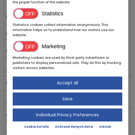
the proper function of the website.
Youngtimer
Statistics
Marka
Alfa Romeo
Statistics cookies collect information anonymously. This
information helps us to understand how our visitors use our
Pierwszy rok rejestracji
website.
2005
Marketing
Model
GT COUPE' JTS "DISTINCTIVE EDITION"
Marketing cookies are used by third-party advertisers or
publishers to display personalized ads. They do this by tracking
visitors across websites.
Silnik i napęd
Przenoszenie
Accept all
Automatyczna
Save
Status
Odczyt licznika kilometrów (odczyt)
Individual Privacy Preferences
125960
Cookie Details
Ochrona danych data
Odcisk
Opis stanu