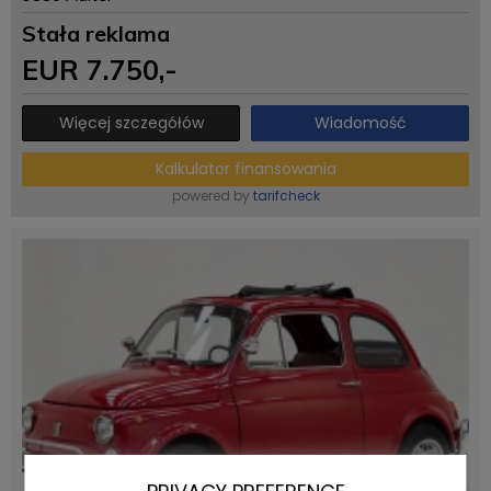
Stała reklama
EUR
7.750
,-
Więcej szczegółów
Wiadomość
Kalkulator finansowania
powered by
tarifcheck