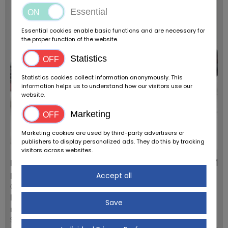
Essential
Essential cookies enable basic functions and are necessary for
the proper function of the website.
Statistics
Statistics cookies collect information anonymously. This
information helps us to understand how our visitors use our
website.
Marketing
Marketing cookies are used by third-party advertisers or
publishers to display personalized ads. They do this by tracking
visitors across websites.
Mercedes Benz 230E '88
156.756 KM
Dostawców:
Typ pojazdu:
Accept all
Oldtimerfarm BV
Zabytkowy samochód
Kod pocztowy /
Pierwsza rejestracja:
Save
miasto:
1988
9880 Aalter