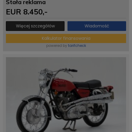
Stała reklama
EUR
8.450
,-
Więcej szczegółów
Wiadomość
Kalkulator finansowania
powered by
tarifcheck