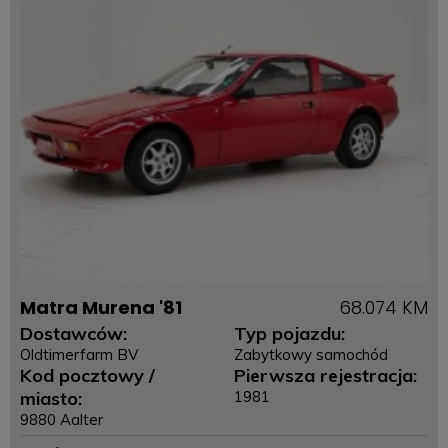
Matra Murena '81
68.074 KM
Dostawców:
Typ pojazdu:
Oldtimerfarm BV
Zabytkowy samochód
Kod pocztowy /
Pierwsza rejestracja:
miasto:
1981
9880 Aalter