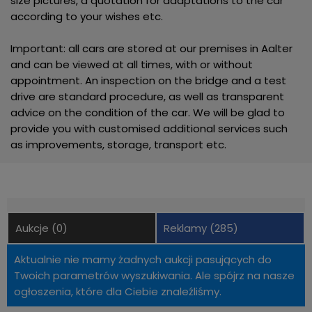
size pictures, a quotation for adaptations to the car
according to your wishes etc.
Important: all cars are stored at our premises in Aalter
and can be viewed at all times, with or without
appointment. An inspection on the bridge and a test
drive are standard procedure, as well as transparent
advice on the condition of the car. We will be glad to
provide you with customised additional services such
as improvements, storage, transport etc.
Aukcje (0)
Reklamy (285)
Aktualnie nie mamy żadnych aukcji pasujących do
Twoich parametrów wyszukiwania. Ale spójrz na nasze
ogłoszenia, które dla Ciebie znaleźliśmy.