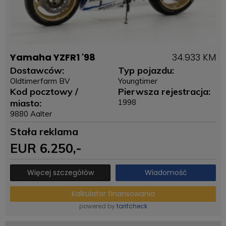
Yamaha YZFR1 '98
34.933 KM
Dostawców:
Typ pojazdu:
Oldtimerfarm BV
Youngtimer
Kod pocztowy /
Pierwsza rejestracja:
miasto:
1998
9880 Aalter
Stała reklama
EUR
6.250
,-
Więcej szczegółów
Wiadomość
Kalkulator finansowania
powered by
tarifcheck