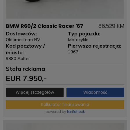
BMW R60/2 Classic Racer '67
86.529 KM
Dostawców:
Typ pojazdu:
Oldtimerfarm BV
Motocykle
Kod pocztowy /
Pierwsza rejestracja:
miasto:
1967
9880 Aalter
Stała reklama
EUR
7.950
,-
Więcej szczegółów
Wiadomość
Kalkulator finansowania
powered by
tarifcheck