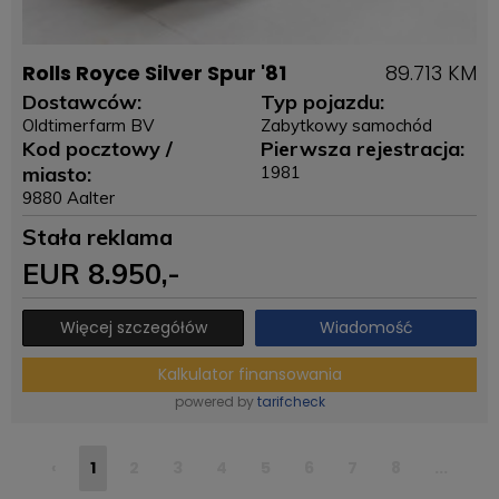
Rolls Royce Silver Spur '81
89.713 KM
Dostawców:
Typ pojazdu:
Oldtimerfarm BV
Zabytkowy samochód
Kod pocztowy /
Pierwsza rejestracja:
miasto:
1981
9880 Aalter
Stała reklama
EUR
8.950
,-
Więcej szczegółów
Wiadomość
Kalkulator finansowania
powered by
tarifcheck
‹
1
2
3
4
5
6
7
8
...