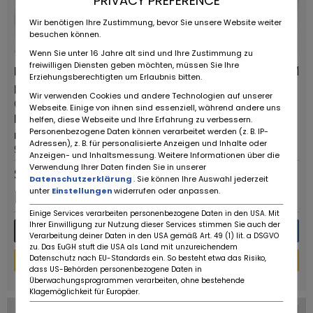
PRIVACY PREFERENCE
Wir benötigen Ihre Zustimmung, bevor Sie unsere Website weiter
besuchen können.
Wenn Sie unter 16 Jahre alt sind und Ihre Zustimmung zu
freiwilligen Diensten geben möchten, müssen Sie Ihre
Fiat 500 F '71
7.959 KM
Erziehungsberechtigten um Erlaubnis bitten.
Dostawców:
Typ pojazdu:
Wir verwenden Cookies und andere Technologien auf unserer
Oldtimerfarm BV
Zabytkowy samochód
Webseite. Einige von ihnen sind essenziell, während andere uns
Kod pocztowy /
Pierwsza rejestracja:
helfen, diese Webseite und Ihre Erfahrung zu verbessern.
Personenbezogene Daten können verarbeitet werden (z. B. IP-
miasto:
1971
Adressen), z. B. für personalisierte Anzeigen und Inhalte oder
9880 Aalter
Anzeigen- und Inhaltsmessung. Weitere Informationen über die
Verwendung Ihrer Daten finden Sie in unserer
Stała reklama
Datenschutzerklärung
. Sie können Ihre Auswahl jederzeit
unter
Einstellungen
widerrufen oder anpassen.
EUR
7.950
,-
Einige Services verarbeiten personenbezogene Daten in den USA. Mit
Ihrer Einwilligung zur Nutzung dieser Services stimmen Sie auch der
Więcej szczegółów
Wiadomość
Verarbeitung deiner Daten in den USA gemäß Art. 49 (1) lit. a DSGVO
zu. Das EuGH stuft die USA als Land mit unzureichendem
Kalkulator finansowania
Datenschutz nach EU-Standards ein. So besteht etwa das Risiko,
dass US-Behörden personenbezogene Daten in
powered by
tarifcheck
Überwachungsprogrammen verarbeiten, ohne bestehende
Klagemöglichkeit für Europäer.