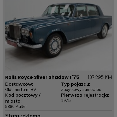
Rolls Royce Silver Shadow I '75
137.295 KM
Dostawców:
Typ pojazdu:
Oldtimerfarm BV
Zabytkowy samochód
Kod pocztowy /
Pierwsza rejestracja:
miasto:
1975
9880 Aalter
Stała reklama