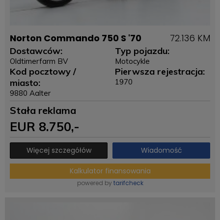
Norton Commando 750 S '70
72.136 KM
Dostawców:
Typ pojazdu:
Oldtimerfarm BV
Motocykle
Kod pocztowy /
Pierwsza rejestracja:
miasto:
1970
9880 Aalter
Stała reklama
EUR
8.750
,-
Więcej szczegółów
Wiadomość
Kalkulator finansowania
powered by
tarifcheck