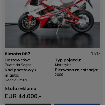
Bimota DB7
0 KM
Dostawców:
Typ pojazdu:
Ruote da Sogno
Motocykle
Kod pocztowy /
Pierwsza rejestracja:
miasto:
2009
Reggio Emilia
Stała reklama
EUR
44.000
,-