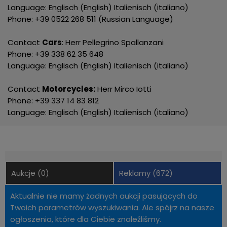
Language: Englisch (English) Italienisch (italiano)
Phone: +39 0522 268 511 (Russian Language)
Contact
Cars
: Herr Pellegrino Spallanzani
Phone: +39 338 62 35 648
Language: Englisch (English) Italienisch (italiano)
Contact
Motorcycles:
Herr Mirco Iotti
Phone: +39 337 14 83 812
Language: Englisch (English) Italienisch (italiano)
Aukcje (0)
Reklamy (672)
Aktualnie nie mamy żadnych aukcji pasujących do
Twoich parametrów wyszukiwania. Ale spójrz na nasze
ogłoszenia, które dla Ciebie znaleźliśmy.