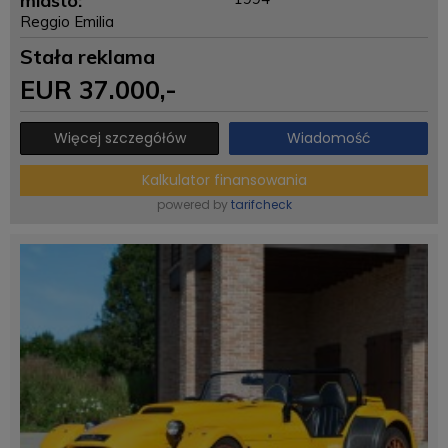
miasto:
Reggio Emilia
Stała reklama
EUR
37.000
,-
Więcej szczegółów
Wiadomość
Kalkulator finansowania
powered by
tarifcheck