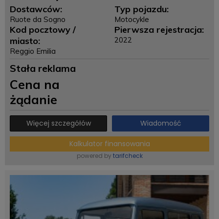
Dostawców:
Typ pojazdu:
Ruote da Sogno
Motocykle
Kod pocztowy /
Pierwsza rejestracja:
miasto:
2022
Reggio Emilia
Stała reklama
Cena na
żądanie
Więcej szczegółów
Wiadomość
Kalkulator finansowania
powered by
tarifcheck