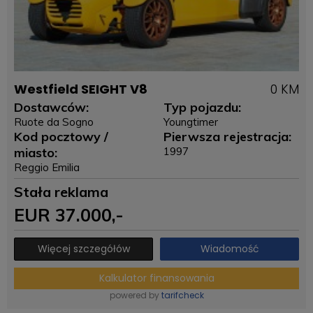
Westfield SEIGHT V8
0 KM
Dostawców:
Typ pojazdu:
Ruote da Sogno
Youngtimer
Kod pocztowy /
Pierwsza rejestracja:
miasto:
1997
Reggio Emilia
Stała reklama
EUR
37.000
,-
Więcej szczegółów
Wiadomość
Kalkulator finansowania
powered by
tarifcheck