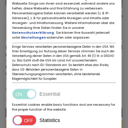
Webseite. Einige von ihnen sind essenziell, während andere uns
helfen, diese Webseite und Ihre Erfahrung zu verbessern.
Personenbezogene Daten können verarbeitet werden (z. B. IP-
Adressen), z. B. für personalisierte Anzeigen und Inhalte oder
Anzeigen- und Inhaltsmessung. Weitere Informationen über die
Verwendung Ihrer Daten finden Sie in unserer
Datenschutzerklärung
. Sie können Ihre Auswahl jederzeit
unter
Einstellungen
widerrufen oder anpassen.
Bentley T1
0 KM
Einige Services verarbeiten personenbezogene Daten in den USA. Mit
Ihrer Einwilligung zur Nutzung dieser Services stimmen Sie auch der
Dostawców:
Typ pojazdu:
Verarbeitung deiner Daten in den USA gemäß Art. 49 (1) lit. a DSGVO
Ruote da Sogno
Zabytkowy samochód
zu. Das EuGH stuft die USA als Land mit unzureichendem
Datenschutz nach EU-Standards ein. So besteht etwa das Risiko,
Kod pocztowy /
Pierwsza rejestracja:
dass US-Behörden personenbezogene Daten in
miasto:
1973
Überwachungsprogrammen verarbeiten, ohne bestehende
Reggio Emilia
Klagemöglichkeit für Europäer.
Stała reklama
Essential
EUR
38.000
,-
Essential cookies enable basic functions and are necessary for
the proper function of the website.
Więcej szczegółów
Wiadomość
Statistics
Kalkulator finansowania