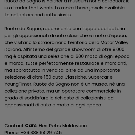
Ruote da Sogno is neither a museum nor a collection; it
is a trader that wants to make these jewels available
to collectors and enthusiasts.
Ruote da Sogno, rappresenta una tappa obbligatoria
per gli appassionati di auto classiche e moto d’epoca,
che visitano lo straordinario territorio della Motor Valley
italiana. All’interno del grande showroom di otre 8.000
mq è ospitata una selezione di 600 moto di ogni epoca
e marca, tutte perfettamente restaurate e marcianti,
ma soprattutto in vendita, oltre ad una importante
selezione di oltre 150 auto Classiche, Supercar e
YoungTimer. Ruote da Sogno non è un museo, né una
collezione privata, ma un operatore commerciale in
grado di soddisfare le richieste di collezionisti ed
appassionati di auto e moto di ogni epoca.
Contact
Cars
: Herr Petru Moldovanu
Phone: +39 338 64 29 745