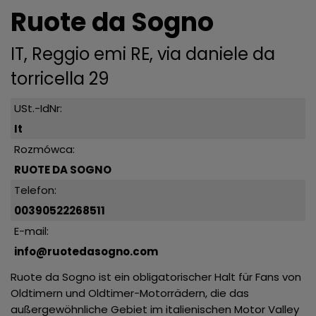
Ruote da Sogno
IT, Reggio emi RE, via daniele da
torricella 29
USt.-IdNr:
It
Rozmówca:
RUOTE DA SOGNO
Telefon:
00390522268511
E-mail:
info@ruotedasogno.com
Ruote da Sogno ist ein obligatorischer Halt für Fans von
Oldtimern und Oldtimer-Motorrädern, die das
außergewöhnliche Gebiet im italienischen Motor Valley