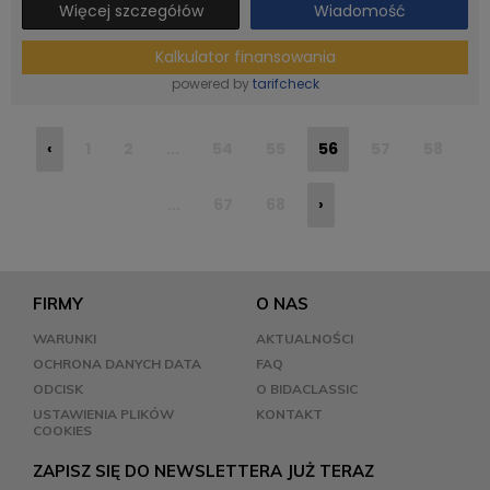
Więcej szczegółów
Wiadomość
Kalkulator finansowania
powered by
tarifcheck
‹
1
2
...
54
55
56
57
58
...
67
68
›
FIRMY
O NAS
WARUNKI
AKTUALNOŚCI
OCHRONA DANYCH DATA
FAQ
ODCISK
O BIDACLASSIC
USTAWIENIA PLIKÓW
KONTAKT
COOKIES
ZAPISZ SIĘ DO NEWSLETTERA JUŻ TERAZ