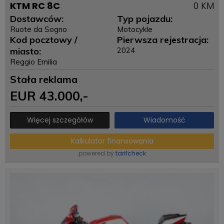
KTM RC 8C
0 KM
Dostawców:
Typ pojazdu:
Ruote da Sogno
Motocykle
Kod pocztowy /
Pierwsza rejestracja:
miasto:
2024
Reggio Emilia
Stała reklama
EUR
43.000
,-
Więcej szczegółów
Wiadomość
Kalkulator finansowania
powered by
tarifcheck