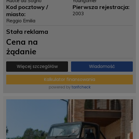
Ruote da Sogno
Youngtimer
Kod pocztowy /
Pierwsza rejestracja:
miasto:
2003
Reggio Emilia
Stała reklama
Cena na
żądanie
Więcej szczegółów
Wiadomość
Kalkulator finansowania
powered by
tarifcheck