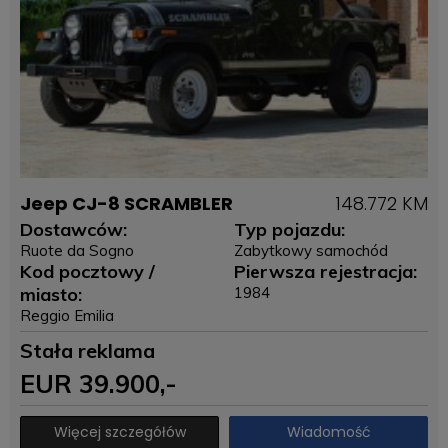
Jeep CJ-8 SCRAMBLER
148.772 KM
Dostawców:
Typ pojazdu:
Ruote da Sogno
Zabytkowy samochód
Kod pocztowy /
Pierwsza rejestracja:
miasto:
1984
Reggio Emilia
Stała reklama
EUR
39.900
,-
Więcej szczegółów
Wiadomość